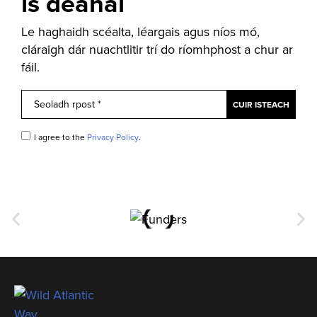
is déanaí
Le haghaidh scéalta, léargais agus níos mó,
cláraigh dár nuachtlitir trí do ríomhphost a chur ar
fáil.
I agree to the
Privacy Policy
.