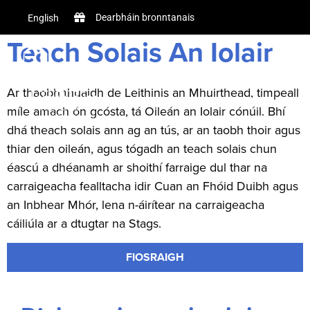
Dearbháin bronntanais
English
Teach Solais An Iolair
CUIR IN ÁIRITHE
Ar thaobh thuaidh de Leithinis an Mhuirthead, timpeall
TITHE SOLAIS
CUAIRT A PHL
CUIR IN ÁIRITH
míle amach ón gcósta, tá Oileán an Iolair cónúil. Bhí
dhá theach solais ann ag an tús, ar an taobh thoir agus
thiar den oileán, agus tógadh an teach solais chun
éascú a dhéanamh ar shoithí farraige dul thar na
carraigeacha fealltacha idir Cuan an Fhóid Duibh agus
an Inbhear Mhór, lena n-áirítear na carraigeacha
cáiliúla ar a dtugtar na Stags.
FIOSRAIGH