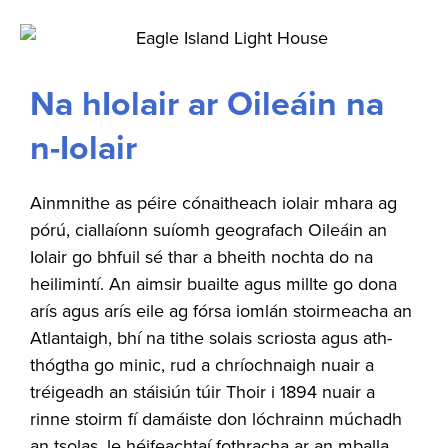
Na hIolair ar Oileáin na
n-Iolair
Ainmnithe as péire cónaitheach iolair mhara ag
pórú, ciallaíonn suíomh geografach Oileáin an
Iolair go bhfuil sé thar a bheith nochta do na
heilimintí. An aimsir buailte agus millte go dona
arís agus arís eile ag fórsa iomlán stoirmeacha an
Atlantaigh, bhí na tithe solais scriosta agus ath-
thógtha go minic, rud a chríochnaigh nuair a
tréigeadh an stáisiún túir Thoir i 1894 nuair a
rinne stoirm fí damáiste don lóchrainn múchadh
an tsolas, le héifeachtaí fothracha ar an mballa