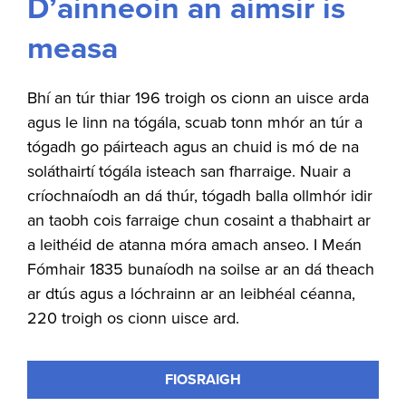
D’ainneoin an aimsir is
measa
Bhí an túr thiar 196 troigh os cionn an uisce arda
agus le linn na tógála, scuab tonn mhór an túr a
tógadh go páirteach agus an chuid is mó de na
soláthairtí tógála isteach san fharraige. Nuair a
críochnaíodh an dá thúr, tógadh balla ollmhór idir
an taobh cois farraige chun cosaint a thabhairt ar
a leithéid de atanna móra amach anseo. I Meán
Fómhair 1835 bunaíodh na soilse ar an dá theach
ar dtús agus a lóchrainn ar an leibhéal céanna,
220 troigh os cionn uisce ard.
FIOSRAIGH