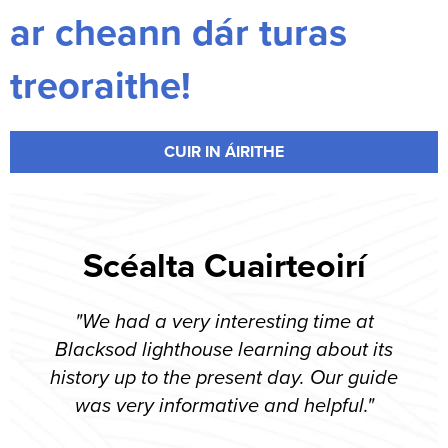
ar cheann dár turas
treoraithe!
CUIR IN ÁIRITHE
Scéalta Cuairteoirí
"We had a very interesting time at
"
Blacksod lighthouse learning about its
li
history up to the present day. Our guide
l
was very informative and helpful."
perso
all 