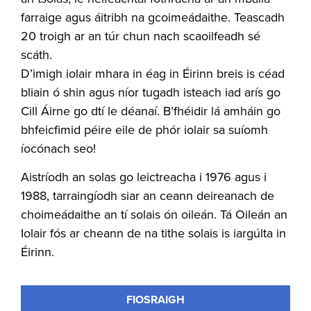
farraige agus áitribh na gcoimeádaithe. Teascadh
20 troigh ar an túr chun nach scaoilfeadh sé
scáth.
D’imigh iolair mhara in éag in Éirinn breis is céad
bliain ó shin agus níor tugadh isteach iad arís go
Cill Áirne go dtí le déanaí. B’fhéidir lá amháin go
bhfeicfimid péire eile de phór iolair sa suíomh
íocónach seo!
Aistríodh an solas go leictreacha i 1976 agus i
1988, tarraingíodh siar an ceann deireanach de
choimeádaithe an tí solais ón oileán. Tá Oileán an
Iolair fós ar cheann de na tithe solais is iargúlta in
Éirinn.
FIOSRAIGH