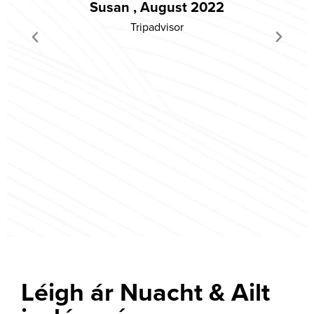
Susan , August 2022
fam
Tripadvisor
Léigh ár Nuacht & Ailt