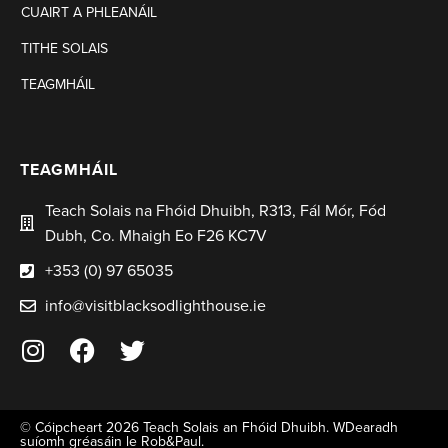
CUAIRT A PHLEANÁIL
TITHE SOLAIS
TEAGMHÁIL
TEAGMHÁIL
Teach Solais na Fhóid Dhuibh, R313, Fál Mór, Fód
Dubh, Co. Mhaigh Eo F26 KC7V
+353 (0) 97 65035
info@visitblacksodlighthouse.ie
© Cóipcheart 2026 Teach Solais an Fhóid Dhuibh.
WDearadh
suíomh gréasáin le
Rob&Paul.